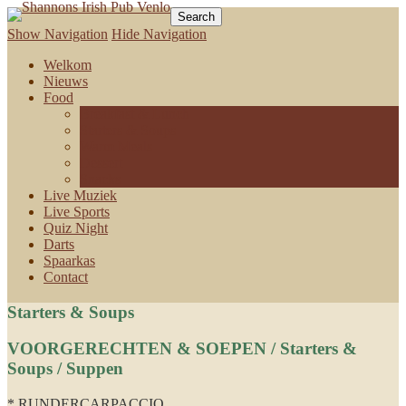
Shannons Irish Pub Venlo
Show Navigation
Hide Navigation
Welkom
Nieuws
Food
Breakfast & Lunch
Starters & Soups
Warm Meals
Dessert
Snacks
Live Muziek
Live Sports
Quiz Night
Darts
Spaarkas
Contact
Starters & Soups
VOORGERECHTEN & SOEPEN / Starters &
Soups / Suppen
* RUNDERCARPACCIO